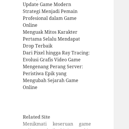
Update Game Modern
Strategi Menjadi Pemain
Profesional dalam Game
Online
Menguak Mitos Karakter
Pertama Selalu Mendapat
Drop Terbaik
Dari Pixel hingga Ray Tracing:
Evolusi Grafis Video Game
Mengenang Perang Server:
Peristiwa Epik yang
Mengubah Sejarah Game
Online
Related Site
Menikmati keseruan game