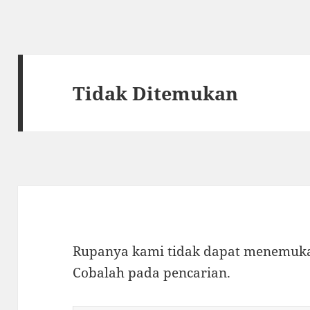
Tidak Ditemukan
Rupanya kami tidak dapat menemukan
Cobalah pada pencarian.