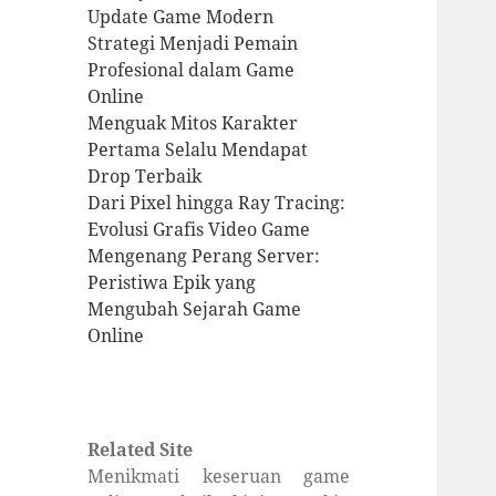
Update Game Modern
Strategi Menjadi Pemain
Profesional dalam Game
Online
Menguak Mitos Karakter
Pertama Selalu Mendapat
Drop Terbaik
Dari Pixel hingga Ray Tracing:
Evolusi Grafis Video Game
Mengenang Perang Server:
Peristiwa Epik yang
Mengubah Sejarah Game
Online
Related Site
Menikmati keseruan game