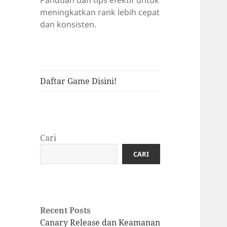
Panduan dan tips efektif untuk
meningkatkan rank lebih cepat
dan konsisten.
Daftar Game Disini!
Cari
CARI
Recent Posts
Canary Release dan Keamanan