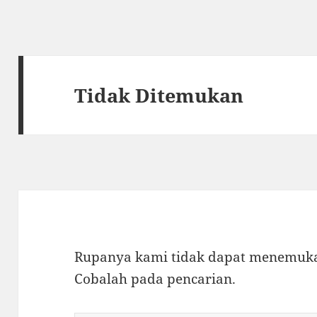
Tidak Ditemukan
Rupanya kami tidak dapat menemukan
Cobalah pada pencarian.