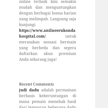
online terbaik kini semakin
mudah dan menguntungkan
dengan berbagai bonus harian
yang melimpah. Langsung saja
kunjungi
https://www.anilneerukonda
hospital.com/
untuk
merasakan sensasi bermain
yang berbeda dan segera
daftarkan akun premium
Anda sekarang juga!
Recent Comments
judi dadu
adalah permainan
berbasis keberuntungan di
mana pemain menebak hasil
dari lemparan beberapa dadu